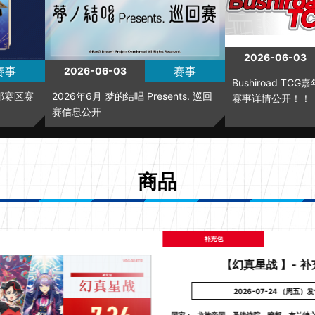
2026-06-03
赛事
赛事
2026-06-03
Bushiroad TC
部赛区赛
2026年6月 梦的结唱 Presents. 巡回
赛事详情公开！！
赛信息公开
商品
补充包
【幻真星战 】- 补
2026-07-24 （周五）
国家：
龙族帝国
圣律诗院
暗邦
布兰特