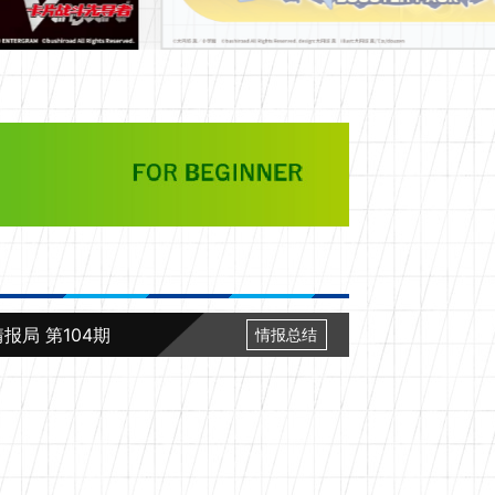
报局 第104期
情报总结