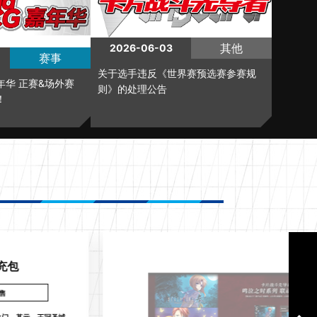
其他
2026-06-03
赛事
关于选手违反《世界赛预选赛参赛规
G嘉年华 正赛&场外赛
则》的处理公告
！
充包
发售
之门
基元
王冠圣域