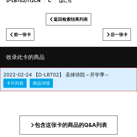
D-LBT02/112CN
C
ばにら
返回检索结果列表
前一张卡
后一张卡
收录此卡的商品
2022-02-24 【D-LBT02】 圣律诗院～开学季～
卡片列表
商品详情
包含这张卡的商品的Q&A列表