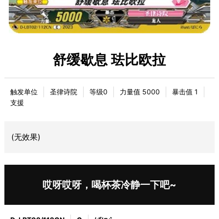
舒缓歇息 珐比欧拉
触发单位
圣律诗院
等级0
力量值 5000
暴击值 1
支援
(无效果)
哎呀哎呀，喝杯茶冷静一下吧~