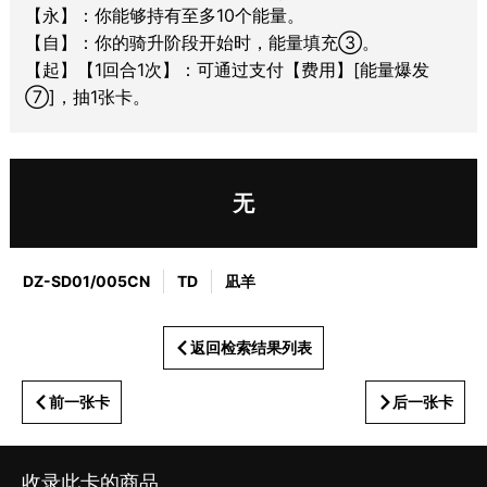
【永】：你能够持有至多10个能量。
【自】：你的骑升阶段开始时，能量填充③。
【起】【1回合1次】：可通过支付【费用】[能量爆发
⑦]，抽1张卡。
无
DZ-SD01/005CN
TD
凪羊
返回检索结果列表
前一张卡
后一张卡
收录此卡的商品