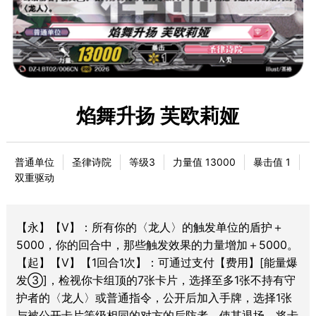
焰舞升扬 芙欧莉娅
普通单位
圣律诗院
等级3
力量值 13000
暴击值 1
双重驱动
【永】【V】：所有你的〈龙人〉的触发单位的盾护＋
5000，你的回合中，那些触发效果的力量增加＋5000。
【起】【V】【1回合1次】：可通过支付【费用】[能量爆
发③]，检视你卡组顶的7张卡片，选择至多1张不持有守
护者的〈龙人〉或普通指令，公开后加入手牌，选择1张
与被公开卡片等级相同的对方的后防者，使其退场。将卡