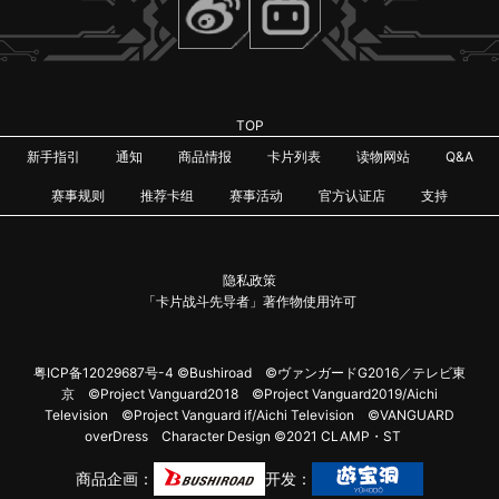
TOP
新手指引
通知
商品情报
卡片列表
读物网站
Q&A
赛事规则
推荐卡组
赛事活动
官方认证店
支持
隐私政策
「卡片战斗先导者」著作物使用许可
粤ICP备12029687号-4
©Bushiroad ©ヴァンガードG2016／テレビ東
京 ©Project Vanguard2018 ©Project Vanguard2019/Aichi
Television ©Project Vanguard if/Aichi Television ©VANGUARD
overDress Character Design ©2021 CLAMP・ST
商品企画：
开发：