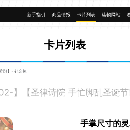
新手指引
商品情报
卡片列表
读物网站
卡片列表
诞节!】- 补充包
T02-】【圣律诗院 手忙脚乱圣诞节
手掌尺寸的灵