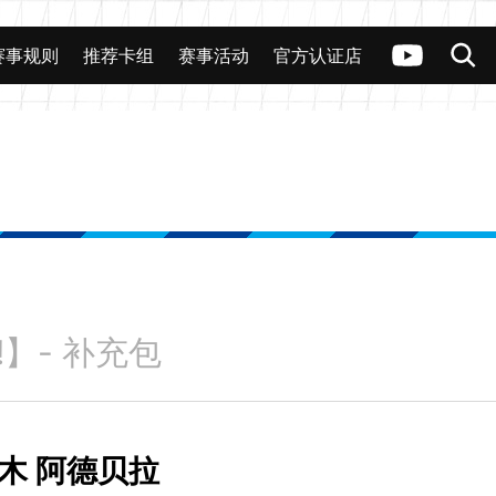
赛事规则
推荐卡组
赛事活动
官方认证店
!】- 补充包
木 阿德贝拉