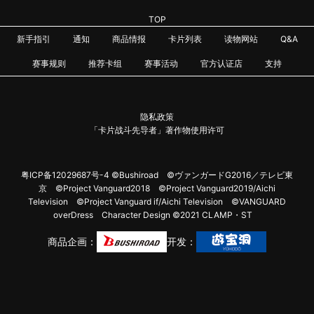
TOP
新手指引
通知
商品情报
卡片列表
读物网站
Q&A
赛事规则
推荐卡组
赛事活动
官方认证店
支持
隐私政策
「卡片战斗先导者」著作物使用许可
粤ICP备12029687号-4
©Bushiroad ©ヴァンガードG2016／テレビ東
京 ©Project Vanguard2018 ©Project Vanguard2019/Aichi
Television ©Project Vanguard if/Aichi Television ©VANGUARD
overDress Character Design ©2021 CLAMP・ST
商品企画：
开发：