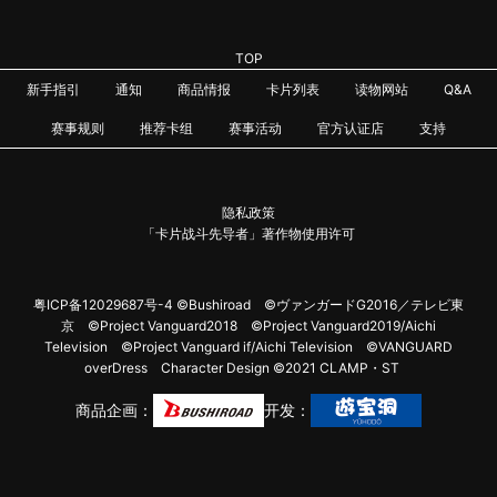
TOP
新手指引
通知
商品情报
卡片列表
读物网站
Q&A
赛事规则
推荐卡组
赛事活动
官方认证店
支持
隐私政策
「卡片战斗先导者」著作物使用许可
粤ICP备12029687号-4
©Bushiroad ©ヴァンガードG2016／テレビ東
京 ©Project Vanguard2018 ©Project Vanguard2019/Aichi
Television ©Project Vanguard if/Aichi Television ©VANGUARD
overDress Character Design ©2021 CLAMP・ST
商品企画：
开发：