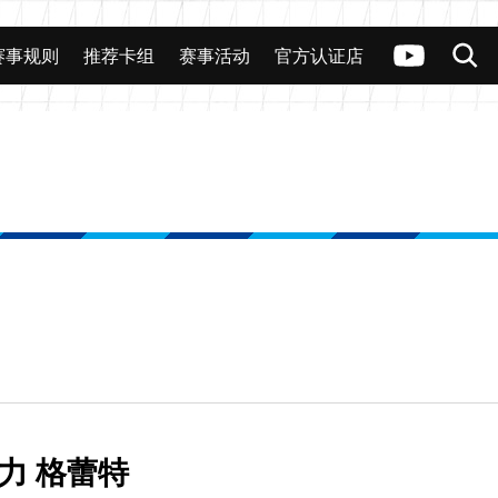
赛事规则
推荐卡组
赛事活动
官方认证店
力 格蕾特