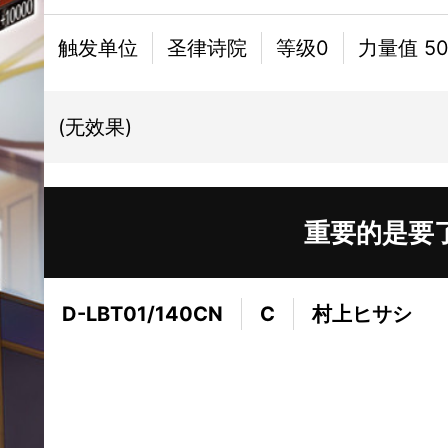
触发单位
圣律诗院
等级0
力量值 50
(无效果)
重要的是要
D-LBT01/140CN
C
村上ヒサシ