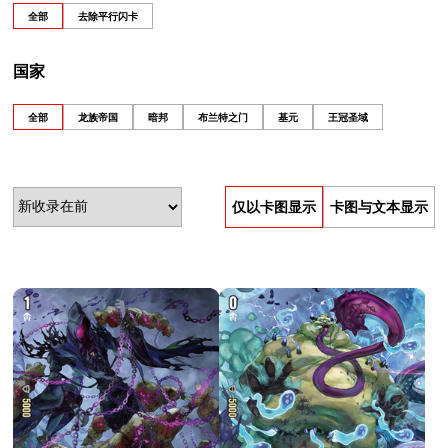
全部
去除平行闪卡
国家
全部
龙族帝国
暗邦
布兰特之门
基元
王冠圣域
仅以卡图显示
卡图与文本显示