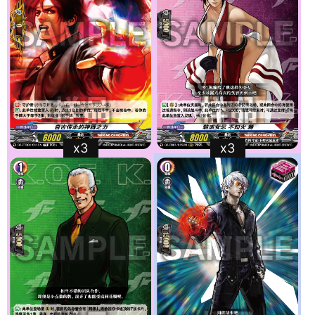
x3
x3