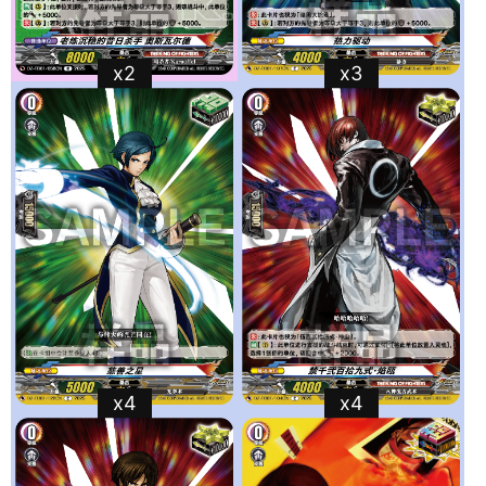
x2
x3
x4
x4