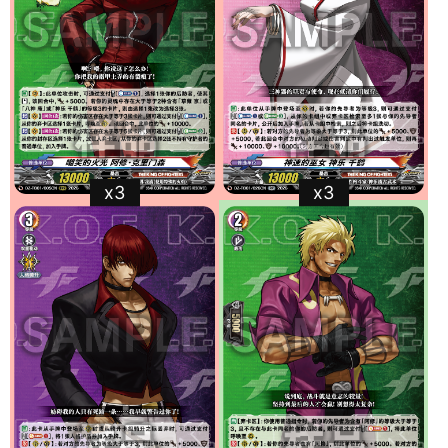
x3
x3