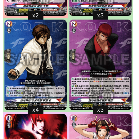
x2
x3
x4
x3