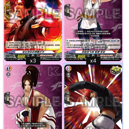
x3
x4