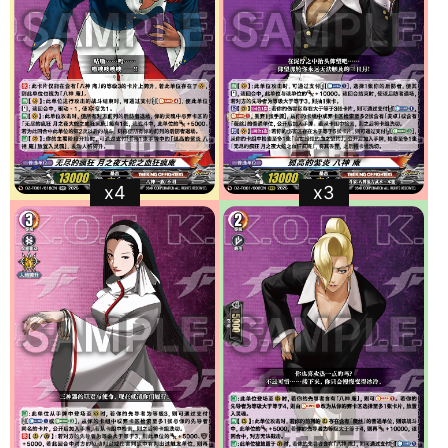
x4
x3