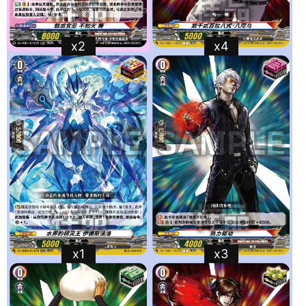
x2
x4
x1
x3