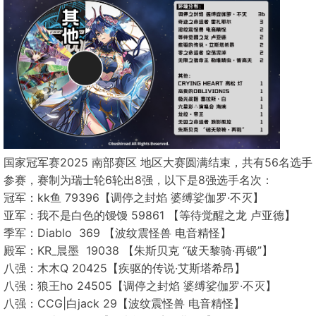
国家冠军赛2025 南部赛区 地区大赛圆满结束，共有56名选手
参赛，赛制为瑞士轮6轮出8强，以下是8强选手名次：
冠军：kk鱼 79396【调停之封焰 婆缚娑伽罗·不灭】
亚军：我不是白色的馒馒 59861 【等待觉醒之龙 卢亚德】
季军：Diablo 369 【波纹震怪兽 电音精怪】
殿军：KR_晨墨 19038 【朱斯贝克 “破天黎骑·再锻”】
八强：木木Q 20425【疾驱的传说·艾斯塔希昂】
八强：狼王ho 24505【调停之封焰 婆缚娑伽罗·不灭】
八强：CCG|白jack 29【波纹震怪兽 电音精怪】