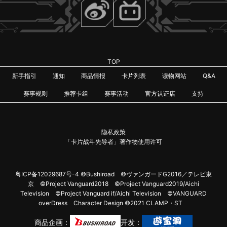
TOP
新手指引
通知
商品情报
卡片列表
读物网站
Q&A
赛事规则
推荐卡组
赛事活动
官方认证店
支持
隐私政策
「卡片战斗先导者」著作物使用许可
粤ICP备12029687号-4
©Bushiroad ©ヴァンガードG2016／テレビ東
京 ©Project Vanguard2018 ©Project Vanguard2019/Aichi
Television ©Project Vanguard if/Aichi Television ©VANGUARD
overDress Character Design ©2021 CLAMP・ST
商品企画：
开发：